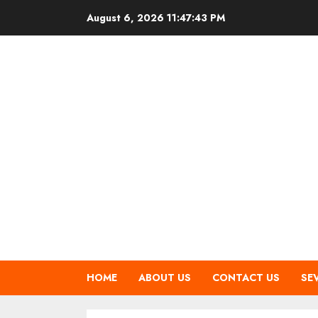
Skip
August 6, 2026
11:47:43 PM
to
content
HOME
ABOUT US
CONTACT US
SE