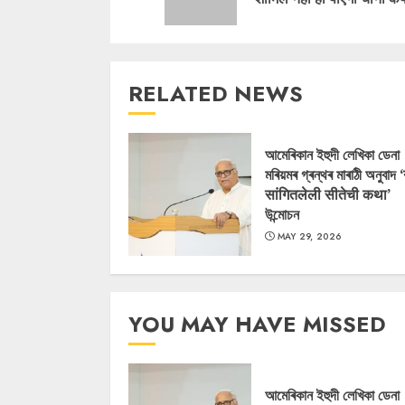
RELATED NEWS
আমেৰিকান ইহুদী লেখিকা ডেনা
মৰিয়মৰ গ্ৰন্থৰ মাৰাঠী অনুবাদ 
सांगितलेली सीतेची कथा’
উন্মোচন
MAY 29, 2026
YOU MAY HAVE MISSED
আমেৰিকান ইহুদী লেখিকা ডেনা