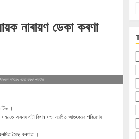
S
f
িধায়ক নাৰায়ণ ডেকা কৰণা
িৰ বিধায়ক নাৰায়ণ ডেকা কৰণা পজিটিভ
পজিটিভ ।
কা সময়তে অসমৰ এটা বিধান সভা সমষ্টিত আতংকময় পৰিৱেশৰ
 সংক্ৰমিত হৈছে কৰণাত ।