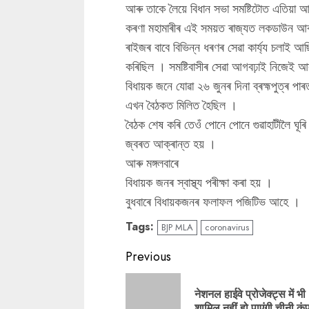
আৰু তাকে লৈয়ে বিধান সভা সমষ্টিটোত এতিয়া আ
কৰণা মহামাৰীৰ এই সময়ত ৰাজ্যত লকডাউন আৰম্
ৰাইজৰ বাবে বিভিন্ন ধৰণৰ সেৱা কাৰ্য্য চলাই আ
কৰিছিল । সমষ্টিবাসীৰ সেৱা আগবঢ়াই নিজেই আ
বিধায়ক জনে যোৱা ২৬ জুনৰ দিনা ব্ৰহ্মপুত্ৰ প
এখন বৈঠকত মিলিত হৈছিল ।
বৈঠক শেষ কৰি তেওঁ পোনে পোনে গুৱাহাটীলৈ ঘূৰি
জ্বৰত আক্ৰান্ত হয় ।
আৰু মঙ্গলবাৰে
বিধায়ক জনৰ স্বাস্থ্য পৰীক্ষা কৰা হয় ।
বুধবাৰে বিধায়কজনৰ ফলাফল পজিটিভ আহে ।
Tags:
BJP MLA
coronavirus
Continue
Previous
Reading
नेशनल हाईवे प्रोजेक्ट्स में भी
शामिल नहीं हो पाएंगी चीनी कंप