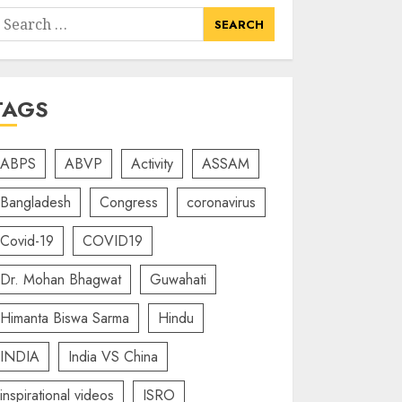
earch
or:
TAGS
ABPS
ABVP
Activity
ASSAM
Bangladesh
Congress
coronavirus
Covid-19
COVID19
Dr. Mohan Bhagwat
Guwahati
Himanta Biswa Sarma
Hindu
INDIA
India VS China
inspirational videos
ISRO