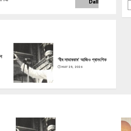
post:
post:
‘न
‘বীৰ সাভাৰকাৰ’ আজিও প্ৰাসংগিক
MAY 28, 2026