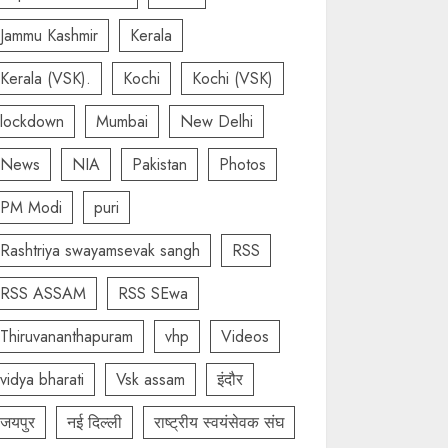
Jammu Kashmir
Kerala
Kerala (VSK).
Kochi
Kochi (VSK)
lockdown
Mumbai
New Delhi
News
NIA
Pakistan
Photos
PM Modi
puri
Rashtriya swayamsevak sangh
RSS
RSS ASSAM
RSS SEwa
Thiruvananthapuram
vhp
Videos
vidya bharati
Vsk assam
इंदौर
जयपुर
नई दिल्ली
राष्ट्रीय स्वयंसेवक संघ