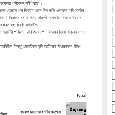
তংকময় পৰিৱেশৰ সৃষ্টি হৈছে ।
ভ হোৱাৰে পৰা বিধায়ক জনে দিন ৰাতি একাকাৰ কৰি সমষ্টিৰ
ছিল । বিভিন্ন ধৰণৰ খাদ্য সামগ্ৰী বিতৰণত নিজকে নিয়োগ
ক্ৰান্ত হল কৰণা মহামাৰীত ।
াৰত মথাউৰী পৰিদৰ্শন কৰি জলসম্পদ বিভাগৰ বিষয়া সকলৰ লগত
 আহিছিল কিন্তু গুৱাহাটীলৈ ঘূৰি আহিয়েই বিধায়কজন ভীষণ
Next
Previous
Next
বজৰংগ দলৰ প্ৰসংশনীয় পদক্ষেপ
नियां